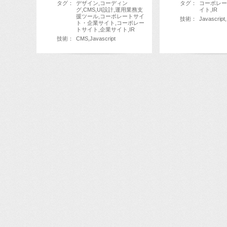
タグ：
デザイン,コーディン
タグ：
コーポレー
グ,CMS,UI設計,運用業務支
イト,IR
援ツール,コーポレートサイ
技術：
Javascript,
ト・企業サイト,コーポレー
トサイト,企業サイト,IR
技術：
CMS,Javascript