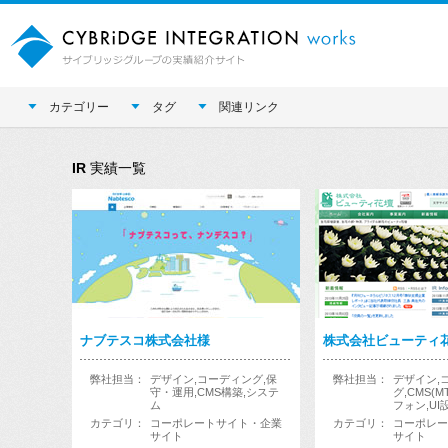
カテゴリー
タグ
関連リンク
IR
実績一覧
ナブテスコ株式会社様
株式会社ビューティ
弊社担当：
デザイン,コーディング,保
弊社担当：
デザイン,
守・運用,CMS構築,システ
グ,CMS(M
ム
フォン,UI
カテゴリ：
コーポレートサイト・企業
カテゴリ：
コーポレー
サイト
サイト