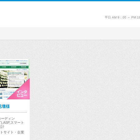
平日 AM 9：00 ～ P
花壇様
コーディン
T),ASP,スマート
設計
トサイト・企業