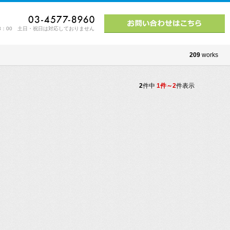
M 18：00 土日・祝日は対応しておりません
209
works
2
件中
1件～2
件表示