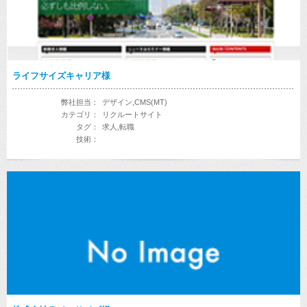
ライフサイズキャリア様
弊社担当：
デザイン,CMS(MT)
カテゴリ：
リクルートサイト
タグ：
求人,転職
技術：