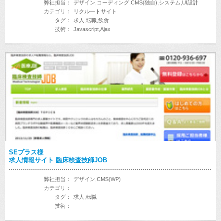
弊社担当：
デザイン,コーディング,CMS(独自),システム,UI設計
カテゴリ：
リクルートサイト
タグ：
求人,転職,飲食
技術：
Javascript,Ajax
SEプラス様
求人情報サイト 臨床検査技師JOB
弊社担当：
デザイン,CMS(WP)
カテゴリ：
タグ：
求人,転職
技術：