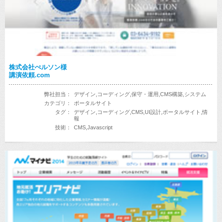
株式会社ぺルソン様
講演依頼.com
弊社担当：
デザイン,コーディング,保守・運用,CMS構築,システム
カテゴリ：
ポータルサイト
タグ：
デザイン,コーディング,CMS,UI設計,ポータルサイト,情
報
技術：
CMS,Javascript